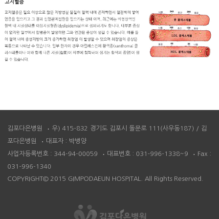
김포다은병원
우) 415-832 경기도 김포시 돌문로 111(사우동187) / 김
포다은병원
대표자 : 박병양
사업자등록번호 : 344-94-00059
대표번호 : 031-996-1338~9
Fax :
031-996-1340
COPYRIGHT© 2015 GIMPODAEUN HOSPITAL. All Rights Reserved.